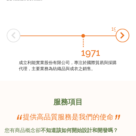
1979
Ne
rev
1971
成立利能實業股份有限公司，專注於國際貿易與採購
代理，主要業務為紡織品與成衣之銷售。
服務項目
“
”
提供高品質服務是我們的使命
您有商品概念卻
不知道該如何開始設計和開發嗎？