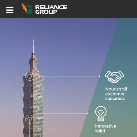
關
於
我
們
服
務
項
目
業
務
範
疇
聯
繫
我
們
Language